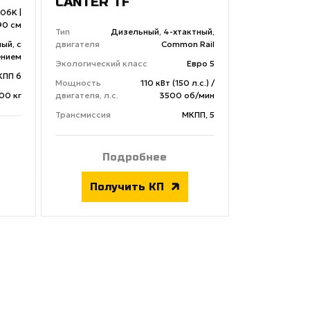
CANTER TF
06K |
90 см
Тип
Дизельный, 4-хтактный,
ый, с
двигателя
Common Rail
ением
Экологический класс
Евро 5
КПП 6
Мощность
110 кВт (150 л.с.) /
00 кг
двигателя, л.с.
3500 об/мин
Трансмиссия
МКПП, 5
Подробнее
Получить КП