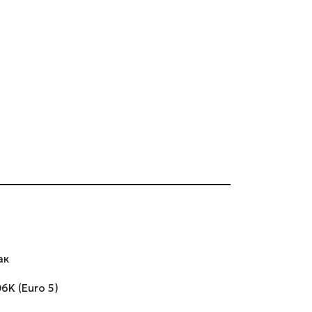
ак
6K (Euro 5)