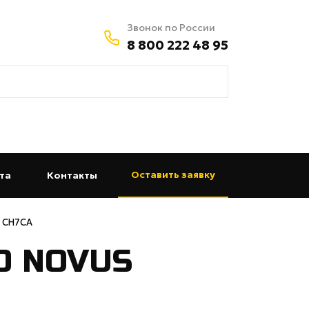
Звонок по России
8 800 222 48 95
Оставить заявку
та
(current)
Контакты
(current)
 CH7CA
O NOVUS