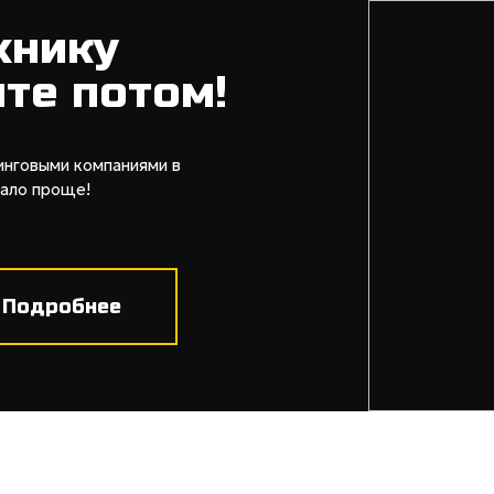
хнику
ите потом!
инговыми компаниями в
тало проще!
Подробнее