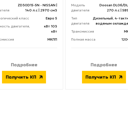
ZD30D15-5N - NISSAN |
Модель
Doosan DL06/DL
ателя
140 л.с | 2970 см3
двигателя
270 л.с | 58
огический класс
Евро 5
Тип
Дизельный, 4-тактн
двигателя
водяным охлажд
ость двигателя,
кВт 103
кВт
Трансмиссия
М
смиссия
МКПП
Полная масса
120
Подробнее
Подробнее
Получить КП
Получить КП