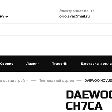
Электронная почта
ну
ooo.sva@mail.ru
t)
Сервис
(current)
Лизинг
(current)
Trade-IN
(current)
Доставка и опла
ьные надстройки
Тентованный фургон
DAEWOO NOVUS
DAEWO
CH7CA