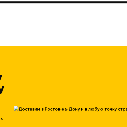
у
у
ых