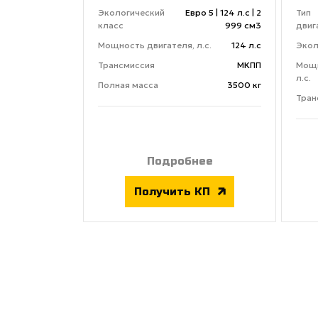
Экологический
Евро 5 | 124 л.с | 2
Тип
класс
999 см3
двиг
Мощность двигателя, л.с.
124 л.с
Экол
Трансмиссия
МКПП
Мощн
л.с.
Полная масса
3500 кг
Тран
Подробнее
Получить КП