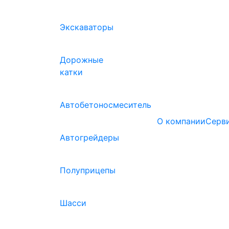
Экскаваторы
Дорожные
катки
Автобетоносмеситель
О компании
(curre
Серв
Автогрейдеры
Полуприцепы
Шасси