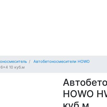
оносмеситель
Автобетоносмесители HOWO
6x4 10 куб.м
Автобет
HOWO HW
куб.м