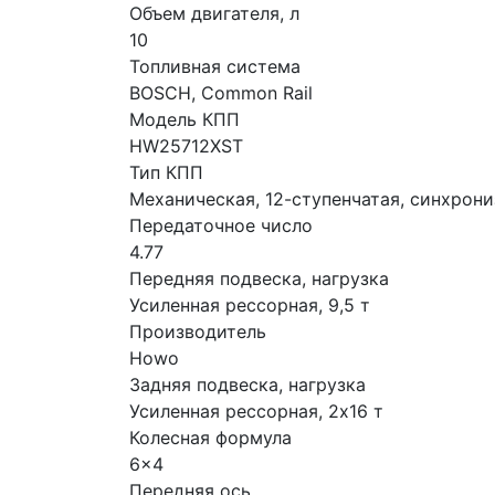
Объем двигателя, л
10
Топливная система
BOSCH, Common Rail
Модель КПП
HW25712XST
Тип КПП
Механическая, 12-ступенчатая, синхрон
Передаточное число
4.77
Передняя подвеска, нагрузка
Усиленная рессорная, 9,5 т
Производитель
Howo
Задняя подвеска, нагрузка
Усиленная рессорная, 2x16 т
Колесная формула
6x4
Передняя ось